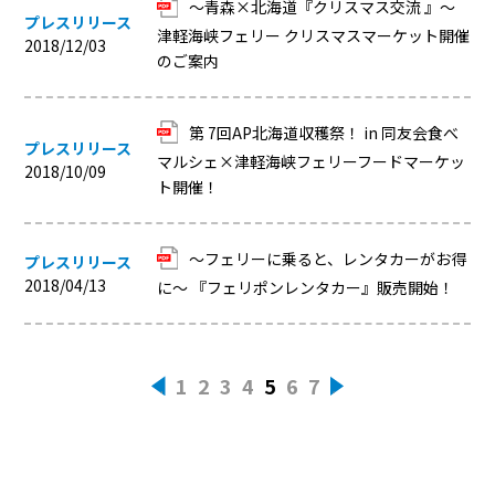
～青森×北海道『クリスマス交流 』～
プレスリリース
津軽海峡フェリー クリスマスマーケット開催
2018/12/03
のご案内
第 7回AP北海道収穫祭！ in 同友会食べ
プレスリリース
マルシェ×津軽海峡フェリーフードマーケッ
2018/10/09
ト開催！
～フェリーに乗ると、レンタカーがお得
プレスリリース
2018/04/13
に～ 『フェリポンレンタカー』販売開始！
1
2
3
4
5
6
7
«
»