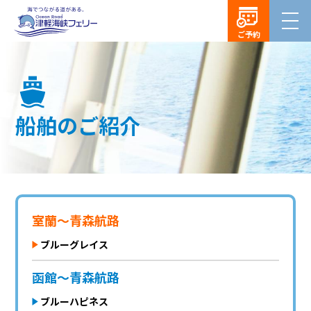
ご予約
船舶のご紹介
室蘭〜青森航路
ブルーグレイス
函館～青森航路
ブルーハピネス