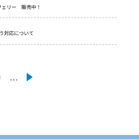
峡フェリー 販売中！
伴う対応について
0
...
»