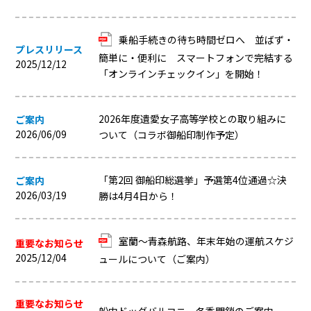
乗船手続きの待ち時間ゼロへ 並ばず・
プレスリリース
簡単に・便利に スマートフォンで完結する
2025/12/12
「オンラインチェックイン」を開始！
2026年度遺愛女子高等学校との取り組みに
ご案内
2026/06/09
ついて（コラボ御船印制作予定）
「第2回 御船印総選挙」予選第4位通過☆決
ご案内
2026/03/19
勝は4月4日から！
室蘭～青森航路、年末年始の運航スケジ
重要なお知らせ
2025/12/04
ュールについて（ご案内）
重要なお知らせ
船内ドッグバルコニー冬季閉鎖のご案内