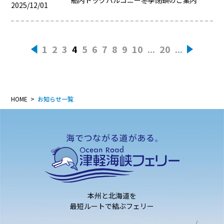
2025/12/01
1
2
3
4
5
6
7
8
9
10
...
20
...
«
»
HOME
お知らせ一覧
本州と北海道を
最短ルートで結ぶフェリー