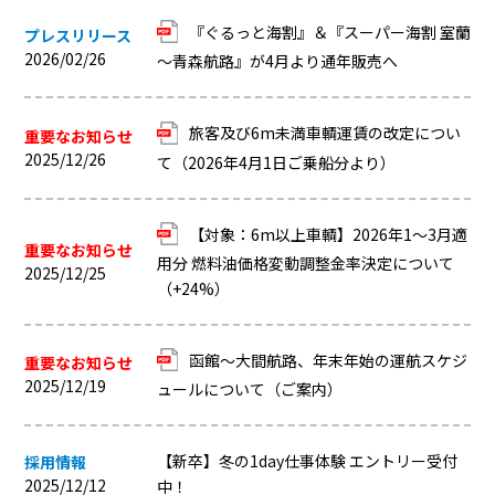
『ぐるっと海割』＆『スーパー海割 室蘭
プレスリリース
2026/02/26
～青森航路』が4月より通年販売へ
旅客及び6m未満車輌運賃の改定につい
重要なお知らせ
2025/12/26
て（2026年4月1日ご乗船分より）
【対象：6m以上車輌】2026年1～3月適
重要なお知らせ
用分 燃料油価格変動調整金率決定について
2025/12/25
（+24%）
函館～大間航路、年末年始の運航スケジ
重要なお知らせ
2025/12/19
ュールについて（ご案内）
【新卒】冬の1day仕事体験 エントリー受付
採用情報
2025/12/12
中！