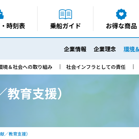
賃・時刻表
乗船ガイド
お得な商品
安全について
企業情報
安全運
企業情報
企業理念
環境
環境＆社会への取り組み
社会インフラとしての責任
／教育支援）
献／教育支援）