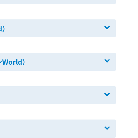
d）
orld）