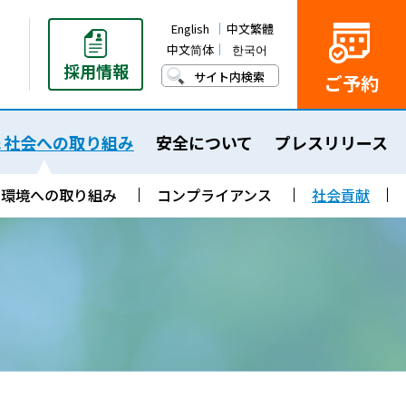
English
中文繁體
中文简体
한국어
採用
情報
サイト内検索
ご予約
航への取り組み
会社概要
役員一覧
安全管理規程
企業理念
事業所一覧
ブランドスローガン
ISMコードの取得
組織図
＆社会への取り組み
安全について
プレスリリース
環境への取り組み
コンプライアンス
社会貢献