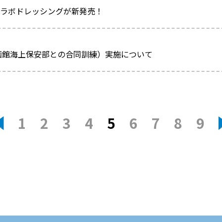
コラボドレッシングが新発売！
（函館海上保安部との合同訓練）実施について
1
2
3
4
5
6
7
8
9
«