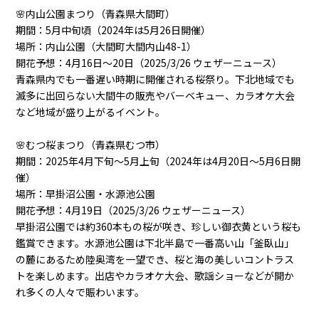
🌸内山公園まつり（青森県大間町）
期間：5月中旬頃（2024年は5月26日開催）
場所：内山公園（大間町大間内山48-1）
開花予想：4月16日～20日（2025/3/26 ウェザーニュース）
青森県内でも一番遅い時期に開催される桜祭り。下北地域でも
滅多に出回らない大間牛の販売やバーベキュー、カラオケ大会
など地域が盛り上がるイベント。
🌸むつ桜まつり（青森県むつ市）
期間：2025年4月下旬～5月上旬（2024年は4月20日～5月6日開
催）
場所：早掛沼公園・水源池公園
開花予想：4月19日（2025/3/26 ウェザーニュース）
早掛沼公園では約360本もの桜が咲き、珍しい御衣黄という桜も
鑑賞できます。水源池公園は下北半島で一番高い山「釜臥山」
の麓にあるため陸奥湾を一望でき、桜と海の美しいコントラス
トを楽しめます。出店やカラオケ大会、歌謡ショーなどが開か
れ多くの人々で賑わいます。