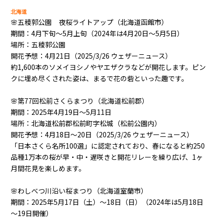
北海道
🌸五稜郭公園 夜桜ライトアップ（北海道函館市）
期間：4月下旬～5月上旬（2024年は4月20日～5月5日）
場所：五稜郭公園
開花予想：4月21日（2025/3/26 ウェザーニュース）
約1,600本のソメイヨシノやヤエザクラなどが開花します。ピン
クに埋め尽くされた姿は、まるで花の砦といった趣です。
🌸第77回松前さくらまつり（北海道松前郡）
期間：2025年4月19日～5月11日
場所：北海道松前郡松前町字松城（松前公園内）
開花予想：4月18日～20日（2025/3/26 ウェザーニュース）
「日本さくら名所100選」に認定されており、春になると約250
品種1万本の桜が早・中・遅咲きと開花リレーを繰り広げ、1ヶ
月間花見を楽しめます。
🌸わしべつ川沿い桜まつり（北海道室蘭市）
期間：2025年5月17日（土）～18日（日）（2024年は5月18日
～19日開催）