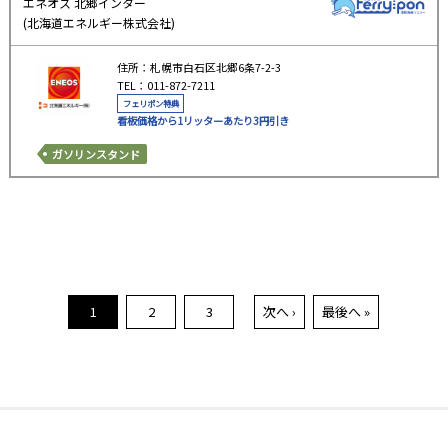
エネオス 北郷インター
(北海道エネルギー株式会社)
住所：札幌市白石区北郷6条7-2-3
TEL：011-872-7211
フェリポン特典
看板価格から1リッターあたり3円引き
ガソリンスタンド
1
2
3
次へ ›
最後へ »