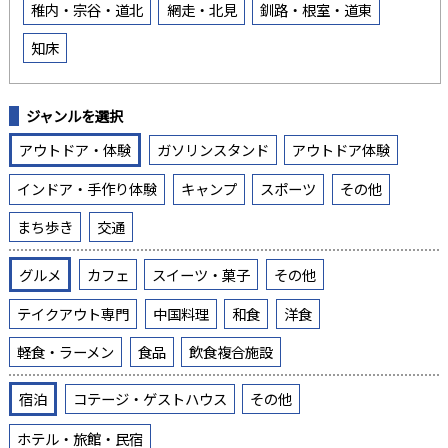
稚内・宗谷・道北
網走・北見
釧路・根室・道東
知床
ジャンルを選択
アウトドア・体験
ガソリンスタンド
アウトドア体験
インドア・手作り体験
キャンプ
スポーツ
その他
まち歩き
交通
グルメ
カフェ
スイーツ・菓子
その他
テイクアウト専門
中国料理
和食
洋食
軽食・ラーメン
食品
飲食複合施設
宿泊
コテージ・ゲストハウス
その他
ホテル・旅館・民宿