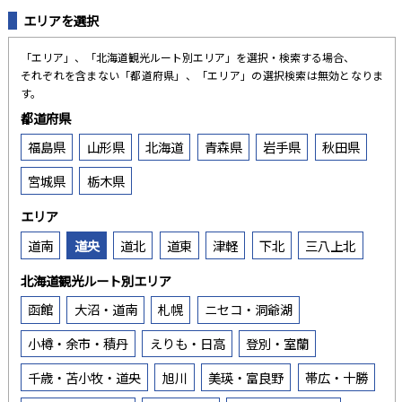
エリアを選択
「エリア」、「北海道観光ルート別エリア」を選択・検索する場合、
それぞれを含まない「都道府県」、「エリア」の選択検索は無効となりま
す。
都道府県
福島県
山形県
北海道
青森県
岩手県
秋田県
宮城県
栃木県
エリア
道南
道央
道北
道東
津軽
下北
三八上北
北海道観光ルート別エリア
函館
大沼・道南
札幌
ニセコ・洞爺湖
小樽・余市・積丹
えりも・日高
登別・室蘭
千歳・苫小牧・道央
旭川
美瑛・富良野
帯広・十勝