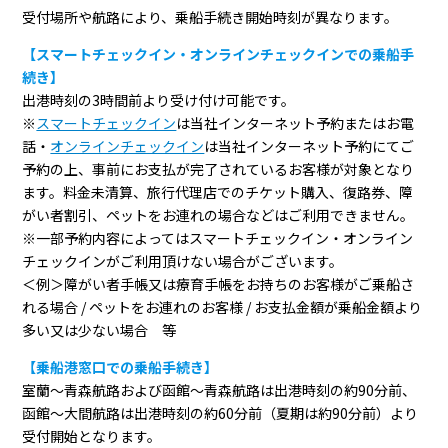
受付場所や航路により、乗船手続き開始時刻が異なります。
【スマートチェックイン・オンラインチェックインでの乗船手
続き】
出港時刻の3時間前より受け付け可能です。
※
スマートチェックイン
は当社インターネット予約またはお電
話・
オンラインチェックイン
は当社インターネット予約にてご
予約の上、事前にお支払が完了されているお客様が対象となり
ます。料金未清算、旅行代理店でのチケット購入、復路券、障
がい者割引、ペットをお連れの場合などはご利用できません。
※一部予約内容によってはスマートチェックイン・オンライン
チェックインがご利用頂けない場合がございます。
＜例＞障がい者手帳又は療育手帳をお持ちのお客様がご乗船さ
れる場合 / ペットをお連れのお客様 / お支払金額が乗船金額より
多い又は少ない場合 等
【乗船港窓口での乗船手続き】
室蘭～青森航路および函館～青森航路は出港時刻の約90分前、
函館～大間航路は出港時刻の約60分前（夏期は約90分前）より
受付開始となります。