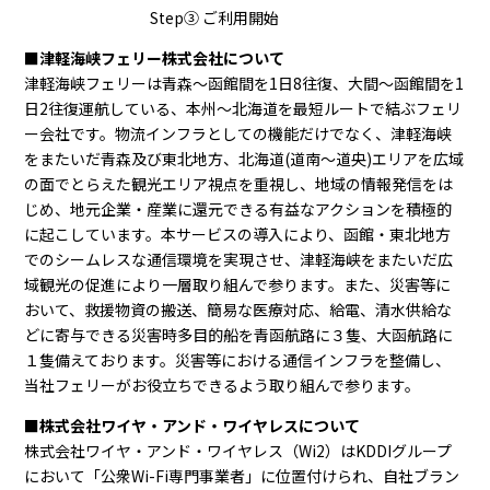
Step③ ご利用開始
■津軽海峡フェリー株式会社について
津軽海峡フェリーは青森～函館間を1日8往復、大間～函館間を1
日2往復運航している、本州～北海道を最短ルートで結ぶフェリ
ー会社です。物流インフラとしての機能だけでなく、津軽海峡
をまたいだ青森及び東北地方、北海道(道南～道央)エリアを広域
の面でとらえた観光エリア視点を重視し、地域の情報発信をは
じめ、地元企業・産業に還元できる有益なアクションを積極的
に起こしています。本サービスの導入により、函館・東北地方
でのシームレスな通信環境を実現させ、津軽海峡をまたいだ広
域観光の促進により一層取り組んで参ります。また、災害等に
おいて、救援物資の搬送、簡易な医療対応、給電、清水供給な
どに寄与できる災害時多目的船を青函航路に３隻、大函航路に
１隻備えております。災害等における通信インフラを整備し、
当社フェリーがお役立ちできるよう取り組んで参ります。
■株式会社ワイヤ・アンド・ワイヤレスについて
株式会社ワイヤ・アンド・ワイヤレス（Wi2）はKDDIグループ
において「公衆Wi-Fi専門事業者」に位置付けられ、自社ブラン