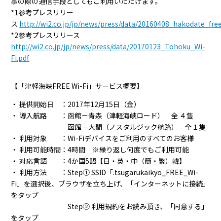
事の際の通信手段としてもご利用いただけます。
*1参考プレスリリー
ス
http://wi2.co.jp/jp/news/press/data/20160408_hakodate_free
*2参考プレスリリース
http://wi2.co.jp/jp/news/press/data/20170123_Tohoku_Wi-
Fi.pdf
【「津軽海峡FREE Wi-Fi」サービス概要】
・ 提供開始日 ：2017年12月15日（金）
・ 導入航路 ：函館－青森（津軽海峡ロード） 全 ４隻
函館－大間（ノスタルジック航路） 全１隻
・ 利用対象 ：Wi-Fiデバイスをご利用のすべてのお客様
・ 利用可能時間：4時間 ※繰り返し何度でもご利用可能
・ 対応言語 ：4か国5語【日・英・中（簡・繁）韓】
・ 利用方法 ：Step① SSID「.tsugarukaikyo_FREE_Wi-
Fi」を選択後、ブラウザを立ち上げ、「インターネットに接続」
をタップ
Step② 利用規約をお読み頂き、「同意する」
をタップ