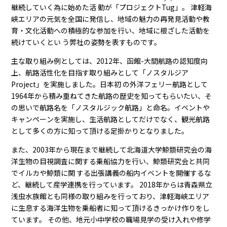
継続していく為に始めた活 動が「プロジェクト
Tug
」。 津軽海
峡エリアの元気を全国に発信し、地域の魅力の再発見活動や教
育・文化活動への積極的な参加を行い、地域に根ざした活動を
続けていくとい う弊社の姿勢を表すものです。
主な取り組み例としては、2012年、函館-大間航路の認知度向
上、航路活性化を目指す取り組みとして「ノスタルジア
Project」を実施しました。日本初 の外洋フェリー航路として
1964年から積み重ねてきた航路の歴史を知ってもらいたい、そ
の思いで航路名を「ノスタルジック航路」と命名。イベントや
キャンペーンを実施し、生活航路としてだけでなく、観光航路
として多くの方に知って頂ける足掛かりとなりました。
また、2003年から現在まで継続して北海道大学鯨類研究会の海
洋生物の目視調査に関する乗船協力を行い、鯨類研究会と共同
でイルカや鯨類に関 する出張講義の船内イベントを開催するな
ど、継続して産学連携を行っています。 2018年からは青森県立
浅虫水族館とも同様の取り組みを行っており、津軽海峡エリア
に生息する海洋生物を乗船者に知って頂けるきっかけ作りをし
ています。 その他、地元小中学校の職場見学の受け入れや修学