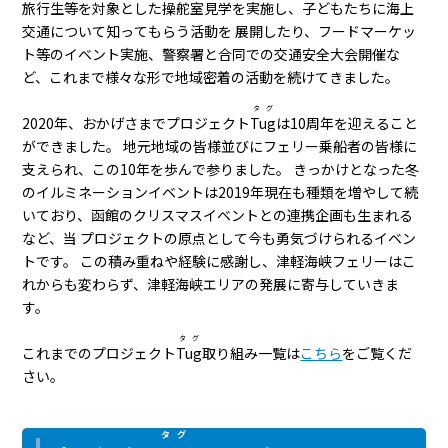
旅行生等を対象とした操舵室見学を実施し、子どもたちに海上
交通について知ってもらう活動を 展開したり、フードマーケッ
ト等のイベント実施、警察署と合同での交通安全大会開催な
ど、これまで様々な形で地域密着の活動を続けてきました。
タグ
2020年、おかげさまでプロジェクト
Tug
は10周年を迎えること
ができました。 地元地域の皆様並びにフェリー乗船者の皆様に
支えられ、この10年を歩んで参りました。 きっかけとなった冬
のイルミネーションイベントは2019年現在も種類を増やして続
いており、函館のクリスマスイベントとの連携企画も生まれる
など、当 プロジェクトの原点として今も勇気づけられるイベン
トです。 この積み重ねや経験に感謝し、津軽海峡フェリーはこ
れからも変わらず、津軽海峡エリアの発展に寄与していきま
す。
タグ
これまでのプロジェクト
Tug
取り組み一覧は
こちら
をご覧くだ
さい。
タグ