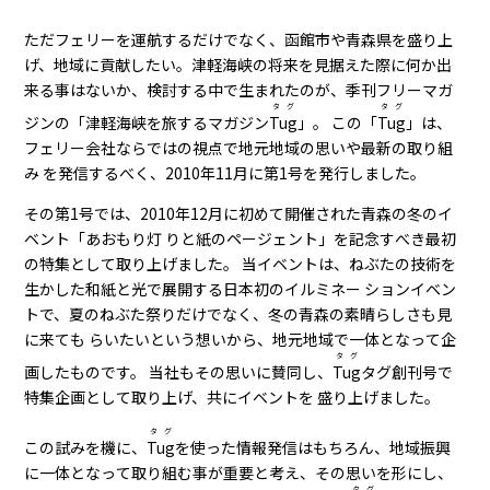
ただフェリーを運航するだけでなく、函館市や青森県を盛り上
げ、地域に貢献したい。津軽海峡の将来を見据えた際に何か出
来る事はないか、検討する中で生まれたのが、季刊フリーマガ
タグ
タグ
ジンの「津軽海峡を旅するマガジン
Tug
」。 この「
Tug
」は、
フェリー会社ならではの視点で地元地域の思いや最新の取り組
み を発信するべく、2010年11月に第1号を発行しました。
その第1号では、2010年12月に初めて開催された青森の冬のイ
ベント「あおもり灯 りと紙のページェント」を記念すべき最初
の特集として取り上げました。 当イベントは、ねぶたの技術を
生かした和紙と光で展開する日本初のイルミネー ションイベン
トで、夏のねぶた祭りだけでなく、冬の青森の素晴らしさも見
に来ても らいたいという想いから、地元地域で一体となって企
タグ
画したものです。 当社もその思いに賛同し、
Tug
タグ創刊号で
特集企画として取り上げ、共にイベントを 盛り上げました。
タグ
この試みを機に、
Tug
を使った情報発信はもちろん、地域振興
に一体となって取り組む事が重要と考え、その思いを形にし、
タグ