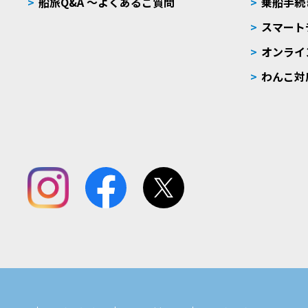
船旅Q&A 〜よくあるご質問
乗船手続
スマート
オンライ
わんこ対