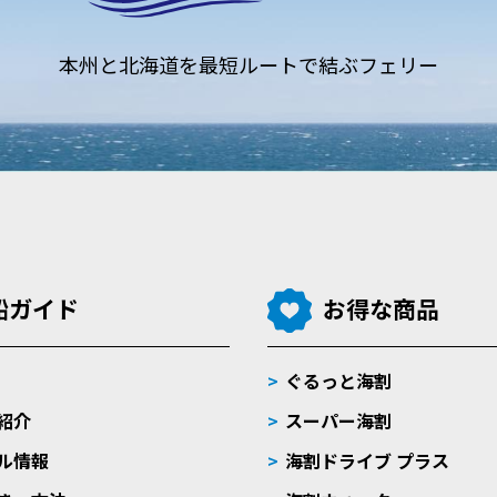
本州と北海道を
最短ルートで結ぶフェリー
船ガイド
お得な商品
ぐるっと海割
紹介
スーパー海割
ル情報
海割ドライブ プラス