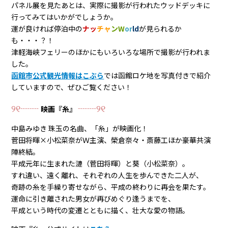
パネル展を見たあとは、実際に撮影が行われたウッドデッキに
行ってみてはいかがでしょうか。
運が良ければ停泊中の
ナッ
チャ
ンW
or
ld
が見られるか
も・・・？！
津軽海峡フェリーのほかにもいろいろな場所で撮影が行われま
した。
函館市公式観光情報はこぶら
では函館ロケ地を写真付きで紹介
していますので、ぜひご覧ください！
୨୧┈┈
┈┈୨୧
映画『糸』
中島みゆき 珠玉の名曲、「糸」が映画化！
菅田将暉×小松菜奈がＷ主演、榮倉奈々・斎藤工ほか豪華共演
陣終結。
平成元年に生まれた漣（菅田将暉）と葵（小松菜奈）。
すれ違い、遠く離れ、それぞれの人生を歩んできた二人が、
奇跡の糸を手繰り寄せながら、平成の終わりに再会を果たす。
運命に引き離された男女が再びめぐり逢うまでを、
平成という時代の変遷とともに描く、壮大な愛の物語。