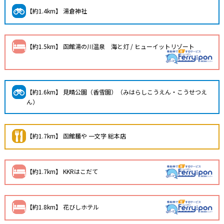
【約1.4km】 湯倉神社
【約1.5km】 函館湯の川温泉 海と灯 / ヒューイットリゾート
【約1.6km】 見晴公園（香雪園）（みはらしこうえん・こうせつえ
ん）
【約1.7km】 函館麺や 一文字 総本店
【約1.7km】 KKRはこだて
【約1.8km】 花びしホテル