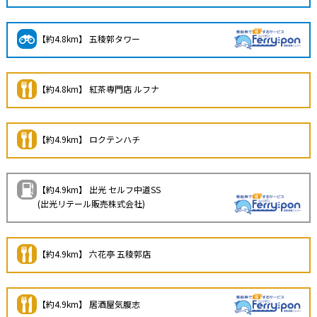
【約4.8km】 五稜郭タワー
【約4.8km】 紅茶専門店 ルフナ
【約4.9km】 ロクテンハチ
【約4.9km】 出光 セルフ中道SS
(出光リテール販売株式会社)
【約4.9km】 六花亭 五稜郭店
【約4.9km】 居酒屋気腹志