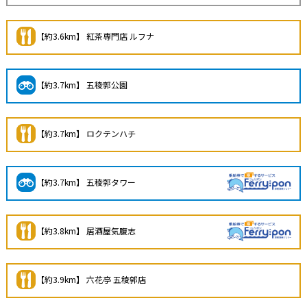
【約3.6km】 紅茶専門店 ルフナ
【約3.7km】 五稜郭公園
【約3.7km】 ロクテンハチ
【約3.7km】 五稜郭タワー
【約3.8km】 居酒屋気腹志
【約3.9km】 六花亭 五稜郭店