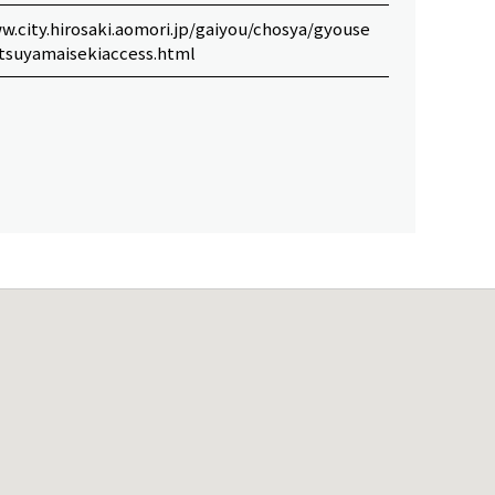
w.city.hirosaki.aomori.jp/gaiyou/chosya/gyouse
tsuyamaisekiaccess.html