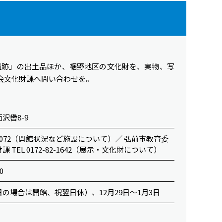
遺跡」の出土品ほか、裾野地区の文化財を、実物、写
会文化財課へ問い合わせを。
沢轡8-9
99-7072（開館状況など施設について）／ 弘前市教育委
 TEL 0172-82-1642（展示・文化財について）
0
の場合は開館、祝翌日休）、12月29日～1月3日