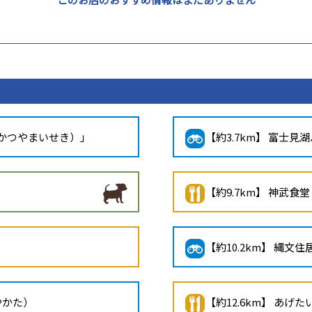
りかつやまいせき）」
【約3.7km】 富士見
【約9.7km】 神武
）
【約10.2km】 縄文
やかた）
【約12.6km】 あげ