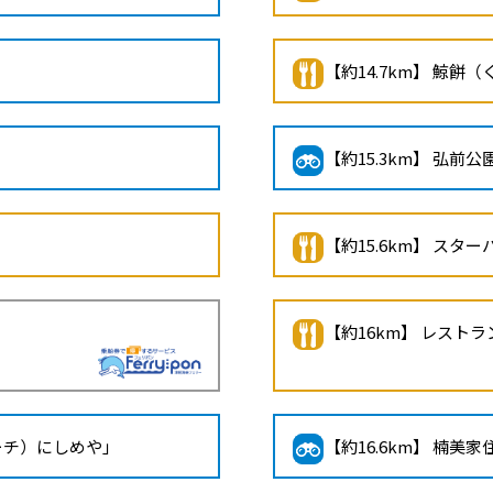
【約14.7km】 鯨餅
【約15.3km】 弘前公
【約15.6km】 スタ
【約16km】 レスト
ビーチ）にしめや」
【約16.6km】 楠