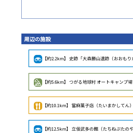
周辺の施設
【約2.2km】 史跡「大森勝山遺跡（おおも
【約5.6km】 つがる地球村 オートキャンプ場
【約10.1km】 當麻菓子店（たいまかしてん
【約12.5km】 立佞武多の館（たちねぷたの