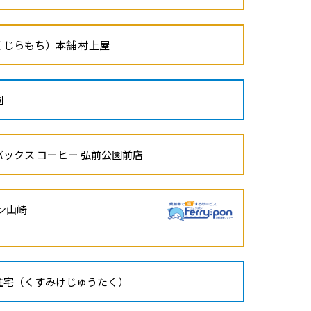
（くじらもち）本舗 村上屋
園
ーバックス コーヒー 弘前公園前店
ラン山崎
美家住宅（くすみけじゅうたく）