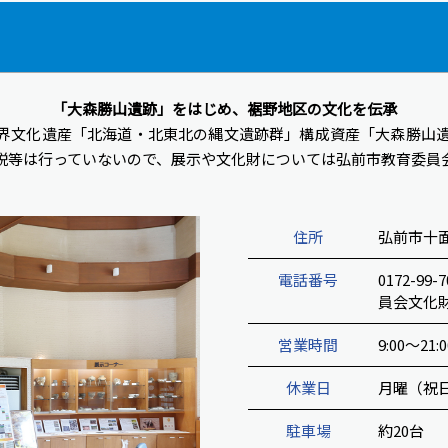
「大森勝山遺跡」をはじめ、裾野地区の文化を伝承
界文化遺産「北海道・北東北の縄文遺跡群」構成資産「大森勝山
説等は行っていないので、展示や文化財については弘前市教育委員
住所
弘前市十面
電話番号
0172-
員会文化財課
営業時間
9:00～21:0
休業日
月曜（祝日
駐車場
約20台