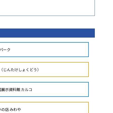
湖パーク
食堂（じんたけしょくどう）
住居展示資料館 カルコ
たいの店 みわや