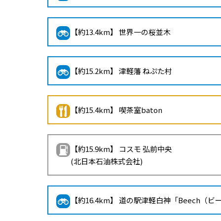
【約13.4km】 世界一の桜並木
【約15.2km】 津軽藩 ねぷた村
【約15.4km】 喫茶室baton
【約15.9km】 コスモ 弘前中央
(北日本石油株式会社)
【約16.4km】 道の駅津軽白神「Beech（