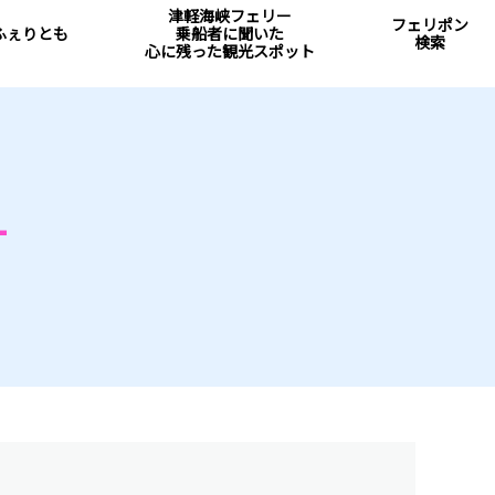
津軽海峡フェリー
フェリポン
ふぇりとも
乗船者に聞いた
検索
心に残った観光スポット