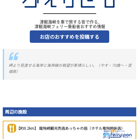
お店のおすすめを投稿する
岬より見渡せる海岸と海岸線の眺望が素晴らしい。（やす・70歳～・宮
城県）
周辺の施設
【約0.2km】 龍飛崎観光売店あっちゃの店（ホテル竜飛姉妹店）