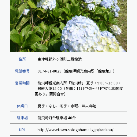
住所
東津軽郡外ヶ浜町三厩龍浜
電話番号
0174-31-8025（龍飛岬観光案内所「龍飛館」）
営業時間
龍飛岬観光案内所「龍飛館」 夏季：9:00～16:00・
最終入館15:00（冬季：11月中旬～4月中旬は時間変
更あり。要問合せ）
休業日
夏季：なし、冬季：水曜、年末年始
駐車場
龍飛埼灯台駐車場 40台
URL
http://www.town.sotogahama.lg.jp/kankou/