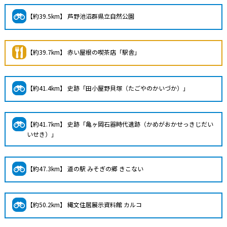
【約39.5km】 芦野池沼群県立自然公園
【約39.7km】 赤い屋根の喫茶店「駅舎」
【約41.4km】 史跡「田小屋野貝塚（たごやのかいづか）」
【約41.7km】 史跡「亀ヶ岡石器時代遺跡（かめがおかせっきじだい
いせき）」
【約47.3km】 道の駅 みそぎの郷 きこない
【約50.2km】 縄文住居展示資料館 カルコ