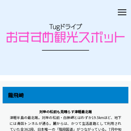
≡
龍飛崎
対岸の松前も見晴らす津軽最北端
津軽半島の最北端。対岸の松前・白神岬とはわずか19.5kmほど、地下
には青函トンネルが通る。麓からは、かつて生活道路として利用され
ていた全362段、日本唯一の「階段国道」がつながっている。7月中旬