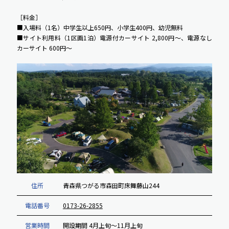
［料金］
■入場料（1名）中学生以上650円、小学生400円、幼児無料
■サイト利用料（1区画1泊）電源付カーサイト 2,800円～、電源なし
カーサイト 600円～
住所
青森県つがる市森田町床舞藤山244
電話番号
0173-26-2855
営業時間
開設期間 4月上旬～11月上旬