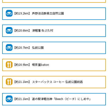
【約19.2km】 芦野池沼群県立自然公園
【約20.6km】 津軽藩 ねぷた村
【約20.7km】 弘前公園
【約20.9km】 喫茶室baton
【約21.1km】 スターバックス コーヒー 弘前公園前店
【約21.1km】 道の駅津軽白神「Beech（ビーチ）にしめや」