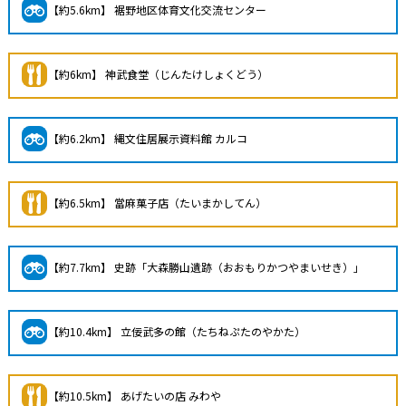
【約5.6km】 裾野地区体育文化交流センター
【約6km】 神武食堂（じんたけしょくどう）
【約6.2km】 縄文住居展示資料館 カルコ
【約6.5km】 當麻菓子店（たいまかしてん）
【約7.7km】 史跡「大森勝山遺跡（おおもりかつやまいせき）」
【約10.4km】 立佞武多の館（たちねぷたのやかた）
【約10.5km】 あげたいの店 みわや