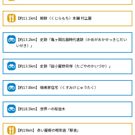
【約11.1km】 鯨餅（くじらもち）本舗 村上屋
【約13.2km】 史跡「亀ヶ岡石器時代遺跡（かめがおかせっきじだい
いせき）」
【約13.5km】 史跡「田小屋野貝塚（たごやのかいづか）」
【約17.8km】 楠美家住宅（くすみけじゅうたく）
【約18.5km】 世界一の桜並木
【約19km】 赤い屋根の喫茶店「駅舎」