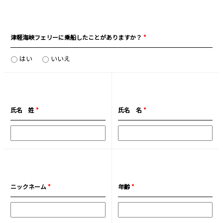
津軽海峡フェリーに乗船したことがありますか？
*
はい
いいえ
氏名 姓
*
氏名 名
*
ニックネーム
*
年齢
*