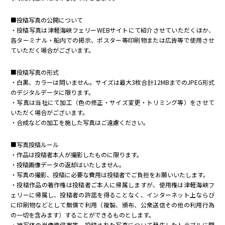
■投稿写真の公開について
・投稿写真は津軽海峡フェリーWEBサイトにて紹介させていただくほか、
各ターミナル・船内での掲示、ポスター等印刷物または広告等で使用させ
ていただく場合がございます。
■投稿写真の形式
・白黒、カラーは問いません。サイズは最大3枚合計12MBまでのJPEG形式
のデジタルデータに限ります。
・写真は当社にて加工（色の修正・サイズ変更・トリミング等）をさせて
いただく場合がございます。
・合成などの加工を施した写真はご遠慮ください。
■写真投稿ルール
・作品は投稿者本人が撮影したものに限ります。
・投稿画像データの返却はいたしません。
・写真の撮影、投稿に必要な費用は投稿者でご負担をお願いいたします。
・投稿作品の著作権は投稿者ご本人に帰属しますが、使用権は津軽海峡フ
ェリーに帰属し、投稿者の許諾を得ることなく、インターネット上ならび
に印刷物などとして無償で利用（複製、頒布、公衆送信その他の利用行為
の一切を含みます）することができるものとします。
・被写体の肖像権侵害等、投稿された写真について発生したトラブルに関