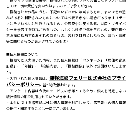
しては一切の責任を負いかねますのでご了承ください。
・投稿された作品のうち、下記のいずれかに該当するもの、またはその恐
れがあると判断されたものについては公表できない場合があります（テー
マにそぐわないと判断されるもの、公序良俗に反する物、財産・プライバ
シーを侵害する恐れがあるもの、もしくは誹謗中傷を含むもの、著作権や
意匠権に抵触するおそれのあるもの、営利を目的としたもの、政治・宗教
等に関わるものが表示されているもの）。
■個人情報について
・投稿でご入力頂いた情報、また個人情報は「ペンネーム」「居住の都道
府県」、「年齢」、「投稿内容」、「投稿画像」以外は公開はいたしませ
ん。
津軽海峡フェリー株式会社のプライ
・入力された個人情報は、
バシーポリシー
に基づき取扱われます。
・アンケート内容は今後のサービスの参考とするために個人を特定しない
統計情報の形で利用させていただきます。
・本件に関する諸連絡以外に個人情報を利用したり、第三者への個人情報
の提供・開示することは一切ございません。