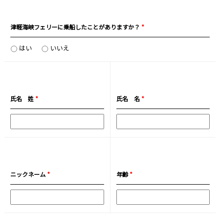
津軽海峡フェリーに乗船したことがありますか？
*
はい
いいえ
氏名 姓
*
氏名 名
*
ニックネーム
*
年齢
*