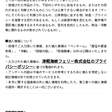
・投稿された作品のうち、下記のいずれかに該当するもの、またはその恐
れがあると判断されたものについては公表できない場合があります（テー
マにそぐわないと判断されるもの、公序良俗に反する物、財産・プライバ
シーを侵害する恐れがあるもの、もしくは誹謗中傷を含むもの、著作権や
意匠権に抵触するおそれのあるもの、営利を目的としたもの、政治・宗教
等に関わるものが表示されているもの）。
■個人情報について
・投稿でご入力頂いた情報、また個人情報は「ペンネーム」「居住の都道
府県」、「年齢」、「投稿内容」、「投稿画像」以外は公開はいたしませ
ん。
津軽海峡フェリー株式会社のプライ
・入力された個人情報は、
バシーポリシー
に基づき取扱われます。
・アンケート内容は今後のサービスの参考とするために個人を特定しない
統計情報の形で利用させていただきます。
・本件に関する諸連絡以外に個人情報を利用したり、第三者への個人情報
の提供・開示することは一切ございません。