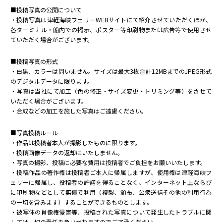
■投稿写真の公開について
・投稿写真は津軽海峡フェリーWEBサイトにて紹介させていただくほか、
各ターミナル・船内での掲示、ポスター等印刷物または広告等で使用させ
ていただく場合がございます。
■投稿写真の形式
・白黒、カラーは問いません。サイズは最大3枚合計12MBまでのJPEG形式
のデジタルデータに限ります。
・写真は当社にて加工（色の修正・サイズ変更・トリミング等）をさせて
いただく場合がございます。
・合成などの加工を施した写真はご遠慮ください。
■写真投稿ルール
・作品は投稿者本人が撮影したものに限ります。
・投稿画像データの返却はいたしません。
・写真の撮影、投稿に必要な費用は投稿者でご負担をお願いいたします。
・投稿作品の著作権は投稿者ご本人に帰属しますが、使用権は津軽海峡フ
ェリーに帰属し、投稿者の許諾を得ることなく、インターネット上ならび
に印刷物などとして無償で利用（複製、頒布、公衆送信その他の利用行為
の一切を含みます）することができるものとします。
・被写体の肖像権侵害等、投稿された写真について発生したトラブルに関
しては一切の責任を負いかねますのでご了承ください。