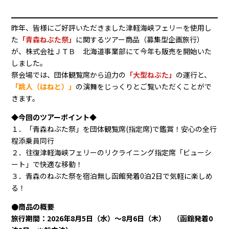
昨年、皆様にご好評いただきました津軽海峡フェリーを使用し
た
「青森ねぶた祭」
に関するツアー商品（募集型企画旅行）
が、株式会社ＪＴＢ 北海道事業部にて今年も販売を開始いた
しました。
祭会場では、団体観覧席から迫力の
「大型ねぶた」
の運行と、
「跳人（はねと）」
の演舞をじっくりとご覧いただくことがで
きます。
◆今回のツアーポイント◆
１．「青森ねぶた祭」を団体観覧席(指定席)で鑑賞！安心の全行
程添乗員同行
２．往復津軽海峡フェリーのリクライニング指定席「ビューシ
ート」で快適な移動！
３．青森のねぶた祭を宿泊無し函館発着0泊2日で気軽に楽しめ
る！
●商品の概要
旅行期間：2026年8月5日（水）～8月6日（木） （函館発着0