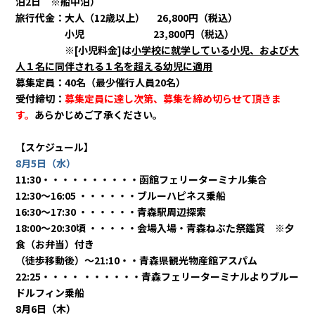
泊2日 ※船中泊）
旅行代金：大人（12歳以上） 26,800円（税込）
小児 23,800円（税込）
※[小児料金]は
小学校に就学している小児、および大
人１名に同伴される１名を超える幼児に適用
募集定員：40名（最少催行人員20名）
受付締切：
募集定員に達し次第、募集を締め切らせて頂きま
す。
あらかじめご了承ください。
【スケジュール】
8月5日（水）
11:30・・・・・・・・・・函館フェリーターミナル集合
12:30～16:05 ・・・・・・ブルーハピネス乗船
16:30～17:30 ・・・・・・青森駅周辺探索
18:00～20:30頃 ・・・・・会場入場・青森ねぶた祭鑑賞 ※夕
食（お弁当）付き
（徒歩移動後）～21:10・・青森県観光物産館アスパム
22:25・・・・ ・・・・・・青森フェリーターミナルよりブルー
ドルフィン乗船
8月6日（木）